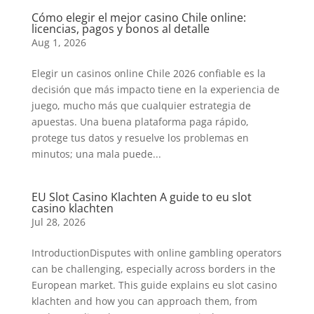
Cómo elegir el mejor casino Chile online:
licencias, pagos y bonos al detalle
Aug 1, 2026
Elegir un casinos online Chile 2026 confiable es la
decisión que más impacto tiene en la experiencia de
juego, mucho más que cualquier estrategia de
apuestas. Una buena plataforma paga rápido,
protege tus datos y resuelve los problemas en
minutos; una mala puede...
EU Slot Casino Klachten A guide to eu slot
casino klachten
Jul 28, 2026
IntroductionDisputes with online gambling operators
can be challenging, especially across borders in the
European market. This guide explains eu slot casino
klachten and how you can approach them, from