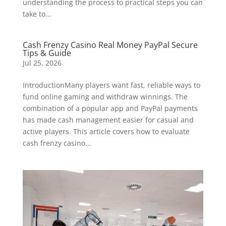
understanding the process to practical steps you can
take to...
Cash Frenzy Casino Real Money PayPal Secure
Tips & Guide
Jul 25, 2026
IntroductionMany players want fast, reliable ways to
fund online gaming and withdraw winnings. The
combination of a popular app and PayPal payments
has made cash management easier for casual and
active players. This article covers how to evaluate
cash frenzy casino...