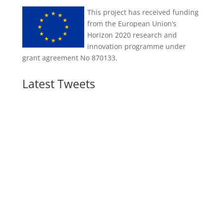
This project has received funding
from the European Union’s
Horizon 2020 research and
innovation programme under
grant agreement No 870133.
Latest Tweets